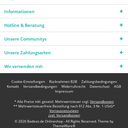
Informationen
Hotline & Beratung
Unsere Communitys
Unsere Zahlungsarten
Wir versenden mit:
Cookie-Einstellungen
Rücknahmen B2B
Zahlungsbedingungen
Kontakt
Versandbedingungen
Widerrufsrecht
Datenschutz
AGB
Impressum
* Alle Preise inkl. gesetzl. Mehrwertsteuer zzgl.
Versandkosten
** Mehrwertsteuerfreie Bestellung nach §12 Abs. 3 Nr. 1 UStG*
Vorraussetzungen
zzgl. Versandkosten
© 2026 Badexo.de Onlineshop - All Rights Reserved. Theme by
ThemeWare®