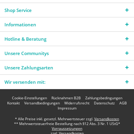
Shop Service
Informationen
Hotline & Beratung
Unsere Communitys
Unsere Zahlungsarten
Wir versenden mit:
Cookie-Einstellungen
Rücknahmen B2B
Zahlungsbedingungen
Kontakt
Versandbedingungen
Widerrufsrecht
Datenschutz
AGB
Impressum
* Alle Preise inkl. gesetzl. Mehrwertsteuer zzgl.
Versandkosten
** Mehrwertsteuerfreie Bestellung nach §12 Abs. 3 Nr. 1 UStG*
Vorraussetzungen
zzgl. Versandkosten