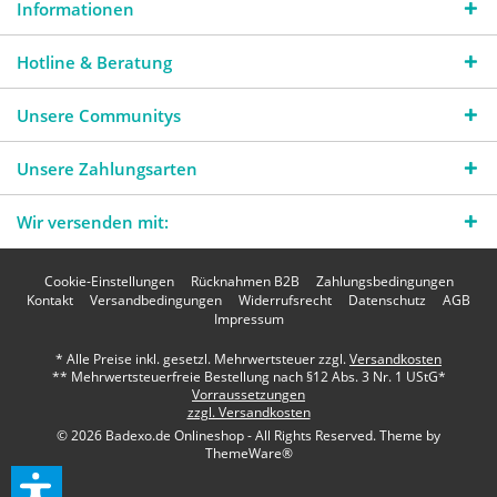
Informationen
Hotline & Beratung
Unsere Communitys
Unsere Zahlungsarten
Wir versenden mit:
Cookie-Einstellungen
Rücknahmen B2B
Zahlungsbedingungen
Kontakt
Versandbedingungen
Widerrufsrecht
Datenschutz
AGB
Impressum
* Alle Preise inkl. gesetzl. Mehrwertsteuer zzgl.
Versandkosten
** Mehrwertsteuerfreie Bestellung nach §12 Abs. 3 Nr. 1 UStG*
Vorraussetzungen
zzgl. Versandkosten
© 2026 Badexo.de Onlineshop - All Rights Reserved. Theme by
ThemeWare®