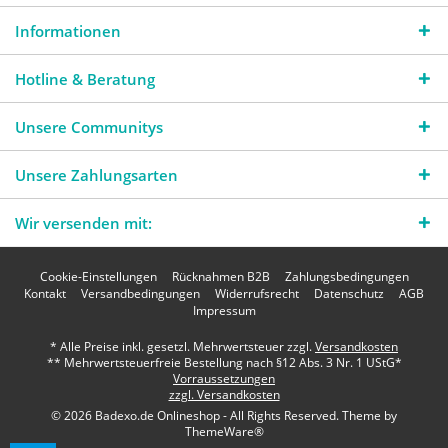
Informationen
Hotline & Beratung
Unsere Communitys
Unsere Zahlungsarten
Wir versenden mit:
Cookie-Einstellungen
Rücknahmen B2B
Zahlungsbedingungen
Kontakt
Versandbedingungen
Widerrufsrecht
Datenschutz
AGB
Impressum
* Alle Preise inkl. gesetzl. Mehrwertsteuer zzgl.
Versandkosten
** Mehrwertsteuerfreie Bestellung nach §12 Abs. 3 Nr. 1 UStG*
Vorraussetzungen
zzgl. Versandkosten
© 2026 Badexo.de Onlineshop - All Rights Reserved. Theme by
ThemeWare®