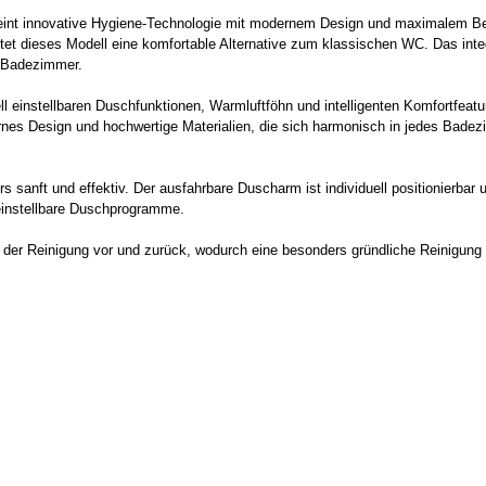
nt innovative Hygiene-Technologie mit modernem Design und maximalem Bedi
et dieses Modell eine komfortable Alternative zum klassischen WC. Das inte
m Badezimmer.
l einstellbaren Duschfunktionen, Warmluftföhn und intelligenten Komfortfea
rnes Design und hochwertige Materialien, die sich harmonisch in jedes Badezi
 sanft und effektiv. Der ausfahrbare Duscharm ist individuell positionierbar u
einstellbare Duschprogramme.
 der Reinigung vor und zurück, wodurch eine besonders gründliche Reinigung