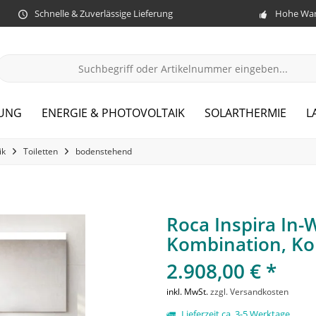
Schnelle & Zuverlässige Lieferung
Hohe War
ZUNG
ENERGIE & PHOTOVOLTAIK
SOLARTHERMIE
L
ik
Toiletten
bodenstehend
Roca Inspira In
Kombination, Ko
2.908,00 € *
inkl. MwSt.
zzgl. Versandkosten
Lieferzeit ca. 3-5 Werktage