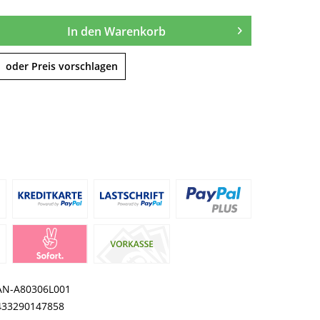
In den
Warenkorb
oder Preis vorschlagen
AN-A80306L001
433290147858