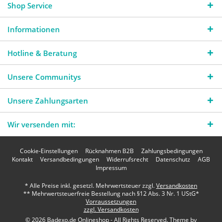
Shop Service
Informationen
Hotline & Beratung
Unsere Communitys
Unsere Zahlungsarten
Wir versenden mit:
Cookie-Einstellungen
Rücknahmen B2B
Zahlungsbedingungen
Kontakt
Versandbedingungen
Widerrufsrecht
Datenschutz
AGB
Impressum
* Alle Preise inkl. gesetzl. Mehrwertsteuer zzgl.
Versandkosten
** Mehrwertsteuerfreie Bestellung nach §12 Abs. 3 Nr. 1 UStG*
Vorraussetzungen
zzgl. Versandkosten
© 2026 Badexo.de Onlineshop - All Rights Reserved. Theme by