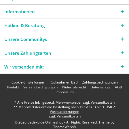
Informationen
Hotline & Beratung
Unsere Communitys
Unsere Zahlungsarten
Wir versenden mit:
Cookie-Einstellungen
Rücknahmen B2B
Zahlungsbedingungen
Kontakt
Versandbedingungen
Widerrufsrecht
Datenschutz
AGB
Impressum
* Alle Preise inkl. gesetzl. Mehrwertsteuer zzgl.
Versandkosten
** Mehrwertsteuerfreie Bestellung nach §12 Abs. 3 Nr. 1 UStG*
Vorraussetzungen
zzgl. Versandkosten
© 2026 Badexo.de Onlineshop - All Rights Reserved. Theme by
ThemeWare®