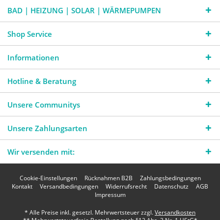
BAD | HEIZUNG | SOLAR | WÄRMEPUMPEN
Shop Service
Informationen
Hotline & Beratung
Unsere Communitys
Unsere Zahlungsarten
Wir versenden mit:
Cookie-Einstellungen
Rücknahmen B2B
Zahlungsbedingungen
Kontakt
Versandbedingungen
Widerrufsrecht
Datenschutz
AGB
Impressum
* Alle Preise inkl. gesetzl. Mehrwertsteuer zzgl.
Versandkosten