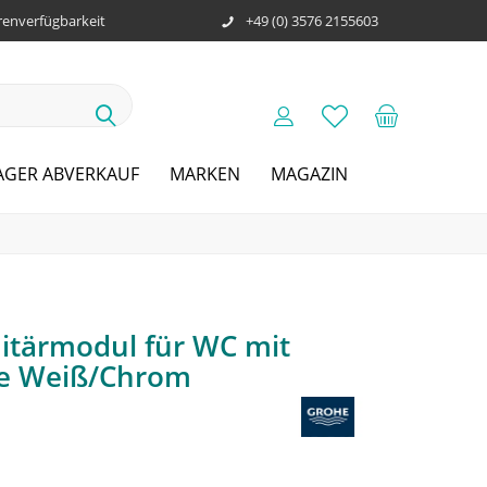
enverfügbarkeit
+49 (0) 3576 2155603
AGER ABVERKAUF
MARKEN
MAGAZIN
nitärmodul für WC mit
te Weiß/Chrom