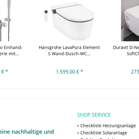
o Einhand-
Hansgrohe LavaPura Element
Duravit D-
ie mit...
S Wand-Dusch-WC...
SoftCl
 € *
1.599,00 € *
273
SHOP SERVICE
Checkliste Heizungsanlage
ine nachhaltige und
Checkliste Solaranlage