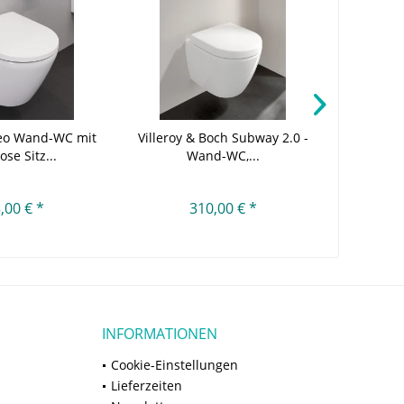
Neo Wand-WC mit
Villeroy & Boch Subway 2.0 -
Villeroy 
ose Sitz...
Wand-WC,...
W
,00 € *
310,00 € *
INFORMATIONEN
Cookie-Einstellungen
Lieferzeiten