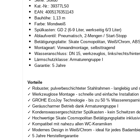
Serie: Solido
Kat.-Nr.: 39377LS0
EAN: 4005176351143
Bauhöhe: 1,13 m
Farbe: Mondweiß
Spülkasten: GD 2 (6-9 Liter, werkseitig 6/3 Liter)
Ablaufventil: Pneumatisch, 2-Mengen / Start-Stopp
Betätigungsplatte: Skate Cosmopolitan, Weiß/Chrom, AB
Montageart: Vorwandmontage, selbsttragend
Wasseranschluss: DN 15, werkzeuglos, links/rechts/hinte
Lärmschutzklasse: Armaturengruppe I
Garantie: 5 Jahre
Vorteile
✓ Robuster, pulverbeschichteter Stahlrahmen - langlebig und s
✓ Werkzeuglose Montage - schnelle und einfache Installation
✓ GROHE EcoJoy Technologie - bis zu 50 % Wasserersparni
✓ Geräuscharmer Betrieb dank Armaturengruppe I
✓ Kondenswassergeschützter Spülkasten - kein Schwitzen de
✓ Hochwertige Skate Cosmopolitan Betätigungsplatte inklusi
✓ Kompatibel mit nahezu allen WC-Keramiken
✓ Modernes Design in Weiß/Chrom - ideal für jedes Badambi
✓ 5 Jahre Herstellergarantie