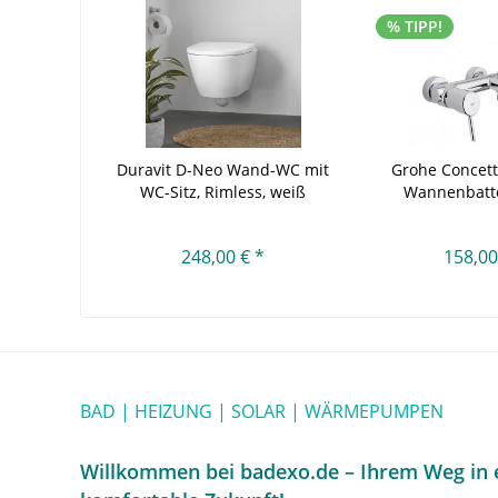
% TIPP!
Duravit D-Neo Wand-WC mit
Grohe Concett
WC-Sitz, Rimless, weiß
Wannenbatter
248,00 € *
158,00
BAD | HEIZUNG | SOLAR | WÄRMEPUMPEN
Willkommen bei badexo.de – Ihrem Weg in e