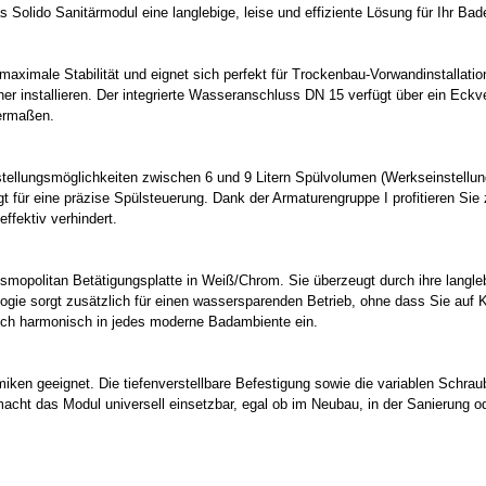
 Solido Sanitärmodul eine langlebige, leise und effiziente Lösung für Ihr Ba
 maximale Stabilität und eignet sich perfekt für Trockenbau-Vorwandinstallat
er installieren. Der integrierte Wasseranschluss DN 15 verfügt über ein Eck
hermaßen.
stellungsmöglichkeiten zwischen 6 und 9 Litern Spülvolumen (Werkseinstellung
t für eine präzise Spülsteuerung. Dank der Armaturengruppe I profitieren Si
fektiv verhindert.
osmopolitan Betätigungsplatte in Weiß/Chrom. Sie überzeugt durch ihre lang
ie sorgt zusätzlich für einen wassersparenden Betrieb, ohne dass Sie auf K
 sich harmonisch in jedes moderne Badambiente ein.
miken geeignet. Die tiefenverstellbare Befestigung sowie die variablen Sch
 macht das Modul universell einsetzbar, egal ob im Neubau, in der Sanierung od