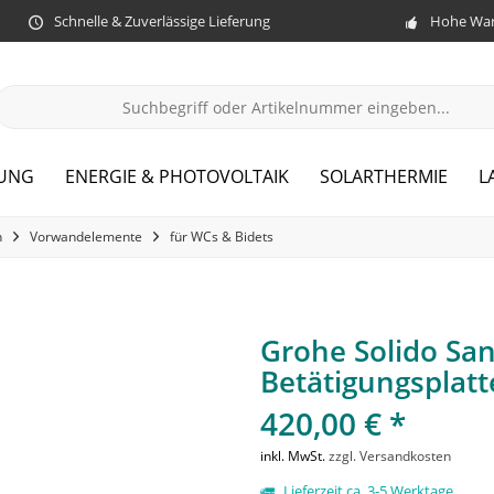
Schnelle & Zuverlässige Lieferung
Hohe War
ZUNG
ENERGIE & PHOTOVOLTAIK
SOLARTHERMIE
L
n
Vorwandelemente
für WCs & Bidets
Grohe Solido Sa
Betätigungsplat
420,00 € *
inkl. MwSt.
zzgl. Versandkosten
Lieferzeit ca. 3-5 Werktage