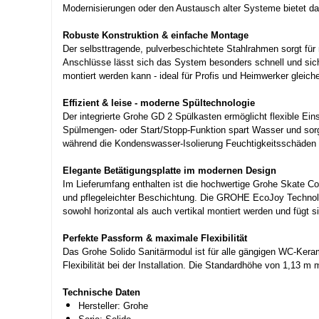
Modernisierungen oder den Austausch alter Systeme bietet das
Robuste Konstruktion & einfache Montage
Der selbsttragende, pulverbeschichtete Stahlrahmen sorgt für
Anschlüsse lässt sich das System besonders schnell und sich
montiert werden kann - ideal für Profis und Heimwerker gleic
Effizient & leise - moderne Spültechnologie
Der integrierte Grohe GD 2 Spülkasten ermöglicht flexible Ein
Spülmengen- oder Start/Stopp-Funktion spart Wasser und sorg
während die Kondenswasser-Isolierung Feuchtigkeitsschäden ef
Elegante Betätigungsplatte im modernen Design
Im Lieferumfang enthalten ist die hochwertige Grohe Skate C
und pflegeleichter Beschichtung. Die GROHE EcoJoy Technolog
sowohl horizontal als auch vertikal montiert werden und fügt
Perfekte Passform & maximale Flexibilität
Das Grohe Solido Sanitärmodul ist für alle gängigen WC-Kera
Flexibilität bei der Installation. Die Standardhöhe von 1,13 m
Technische Daten
Hersteller: Grohe