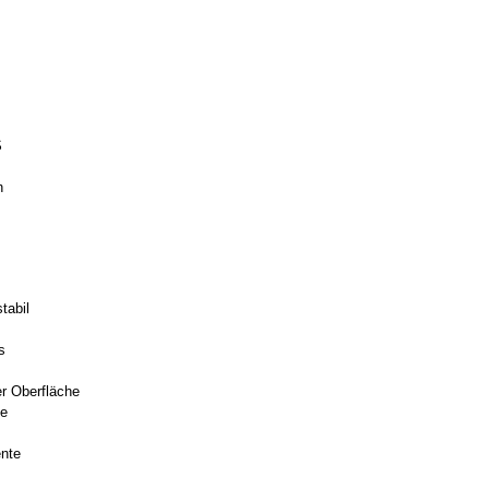
S
n
tabil
s
r Oberfläche
ve
ente