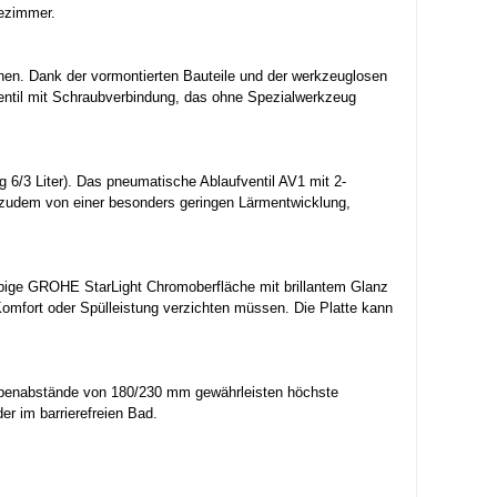
dezimmer.
ionen. Dank der vormontierten Bauteile und der werkzeuglosen
ventil mit Schraubverbindung, das ohne Spezialwerkzeug
 6/3 Liter). Das pneumatische Ablaufventil AV1 mit 2-
e zudem von einer besonders geringen Lärmentwicklung,
lebige GROHE StarLight Chromoberfläche mit brillantem Glanz
omfort oder Spülleistung verzichten müssen. Die Platte kann
raubenabstände von 180/230 mm gewährleisten höchste
er im barrierefreien Bad.