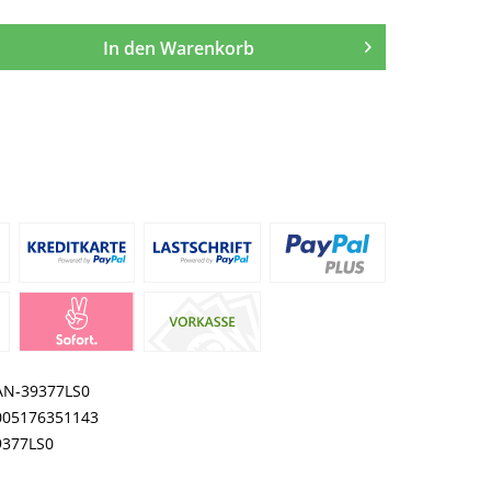
In den
Warenkorb
AN-39377LS0
005176351143
9377LS0