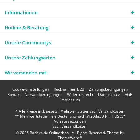
Informationen
Hotline & Beratung
Unsere Communitys
Unsere Zahlungsarten
Wir versenden mit:
Cookie-Einstellungen
Rücknahmen B2B
Zahlungsbedingungen
Kontakt
Versandbedingungen
Widerrufsrecht
Datenschutz
AGB
Impressum
* Alle Preise inkl. gesetzl. Mehrwertsteuer zzgl.
Versandkosten
** Mehrwertsteuerfreie Bestellung nach §12 Abs. 3 Nr. 1 UStG*
Vorraussetzungen
zzgl. Versandkosten
© 2026 Badexo.de Onlineshop - All Rights Reserved. Theme by
ThemeWare®