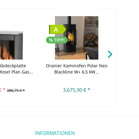
A
% TIPP!
Abdeckplatte
Oranier Kaminofen Polar Neo
Glow
osel Plan Gas...
Blackline W+ 6,5 kW...
Elek
€ *
3.675,90 € *
386,75 € *
INFORMATIONEN