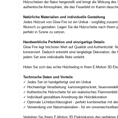
Holzscheiten der Natur hergestellt und bringt die Wirkung de
authentische Atmosphäre, die das Feuerbild im Kamin täusche
Natürliche Materialien und individuelle Gestaltung
Jedes Holzset von Glow Fire ist ein Unikat - sorgfältig zusa
Wunsch zu gestalten. Legen Sie die Holzscheite nach Ihrem p
perfekt in Szene zu setzen.
Handwerkliche Perfektion und einzigartige Details
Glow Fire legt höchsten Wert auf Qualität und Authentizität:
konserviert. Dadurch entsteht eine langlebige Dekoration, die
jedem Set eine individuelle Note verleiht.
Holen Sie sich das echte Holzfeeling in Ihren E-Motion 3D El
Technische Daten und Vorteile
✓ Jedes Set ist handgefertigt und ein Unikat
✓ Hochwertige Verarbeitung: kammergetrocknet, feuerveredelt
✓ Authentische Holzscheite für ein realistisches Flammenbild
✓ Individuell gestaltbare Anordnung der Holzdekoration
✓ Optimale Lichtdurchlässigkeit - perfekt kombinierbar mit d
✓ Verwendung von Naturmaterialien - für ein unverwechselbar
Verleihen Sie Ihrem E-Motion 3D Elektrokamin den perfekten Fe