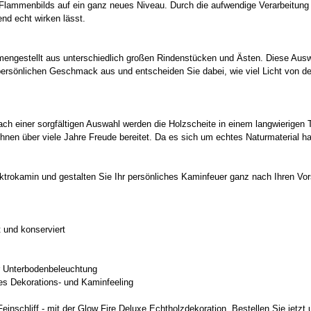
s Flammenbilds auf ein ganz neues Niveau. Durch die aufwendige Verarbeitung
nd echt wirken lässt.
mmengestellt aus unterschiedlich großen Rindenstücken und Ästen. Diese Ausw
ersönlichen Geschmack aus und entscheiden Sie dabei, wie viel Licht von de
 Nach einer sorgfältigen Auswahl werden die Holzscheite in einem langwierig
 Ihnen über viele Jahre Freude bereitet. Da es sich um echtes Naturmaterial h
ektrokamin und gestalten Sie Ihr persönliches Kaminfeuer ganz nach Ihren Vor
 und konserviert
er Unterbodenbeleuchtung
es Dekorations- und Kaminfeeling
inschliff - mit der Glow Fire Deluxe Echtholzdekoration. Bestellen Sie jetzt