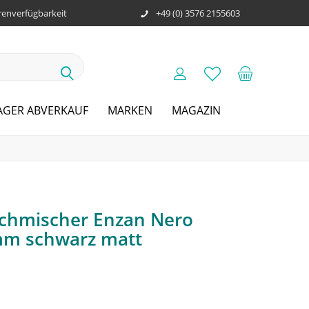
enverfügbarkeit
+49 (0) 3576 2155603
AGER ABVERKAUF
MARKEN
MAGAZIN
chmischer Enzan Nero
mm schwarz matt