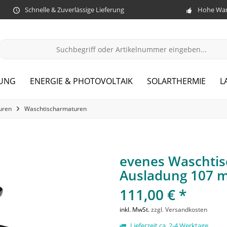
Schnelle & Zuverlässige Lieferung
Hohe War
ZUNG
ENERGIE & PHOTOVOLTAIK
SOLARTHERMIE
L
uren
Waschtischarmaturen
evenes Waschtis
Ausladung 107 
111,00 € *
inkl. MwSt.
zzgl. Versandkosten
Lieferzeit ca. 2-4 Werktage