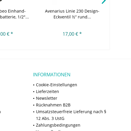
beo Einhand-
Avenarius Linie 230 Design-
Ge
atterie, 1/2″...
Eckventil ½“ rund...
Betäti
,00 € *
17,00 € *
INFORMATIONEN
Cookie-Einstellungen
Lieferzeiten
Newsletter
Rücknahmen B2B
n
Umsatzsteuerfreie Lieferung nach §
12 Abs. 3 UstG
Zahlungsbedingungen