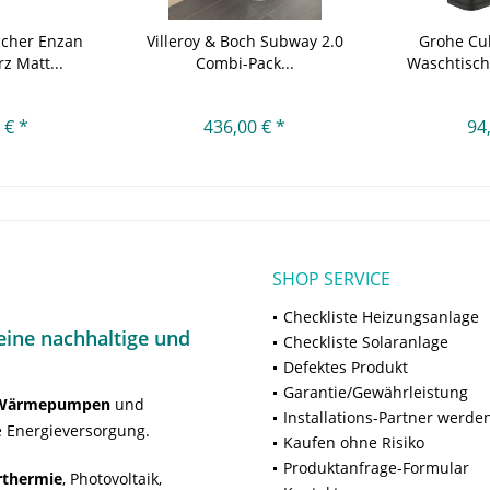
cher Enzan
Villeroy & Boch Subway 2.0
Grohe Cu
z Matt...
Combi-Pack...
Waschtischb
 € *
436,00 € *
94
SHOP SERVICE
Checkliste Heizungsanlage
ine nachhaltige und
Checkliste Solaranlage
Defektes Produkt
Garantie/Gewährleistung
Wärmepumpen
und
Installations-Partner werde
 Energieversorgung.
Kaufen ohne Risiko
Produktanfrage-Formular
rthermie
, Photovoltaik,