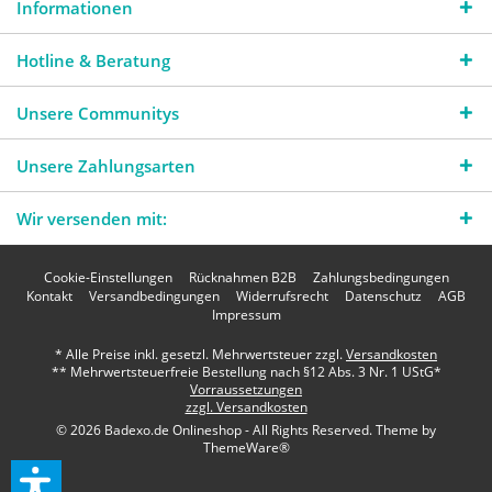
Informationen
Hotline & Beratung
Unsere Communitys
Unsere Zahlungsarten
Wir versenden mit:
Cookie-Einstellungen
Rücknahmen B2B
Zahlungsbedingungen
Kontakt
Versandbedingungen
Widerrufsrecht
Datenschutz
AGB
Impressum
* Alle Preise inkl. gesetzl. Mehrwertsteuer zzgl.
Versandkosten
** Mehrwertsteuerfreie Bestellung nach §12 Abs. 3 Nr. 1 UStG*
Vorraussetzungen
zzgl. Versandkosten
© 2026 Badexo.de Onlineshop - All Rights Reserved. Theme by
ThemeWare®