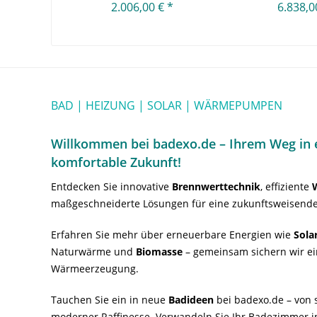
2.006,00 € *
6.838,0
BAD | HEIZUNG | SOLAR | WÄRMEPUMPEN
Willkommen bei badexo.de – Ihrem Weg in e
komfortable Zukunft!
Entdecken Sie innovative
Brennwerttechnik
, effiziente
maßgeschneiderte Lösungen für eine zukunftsweisende
Erfahren Sie mehr über erneuerbare Energien wie
Sola
Naturwärme und
Biomasse
– gemeinsam sichern wir ei
Wärmeerzeugung.
Tauchen Sie ein in neue
Badideen
bei badexo.de – von s
moderner Raffinesse. Verwandeln Sie Ihr Badezimmer i