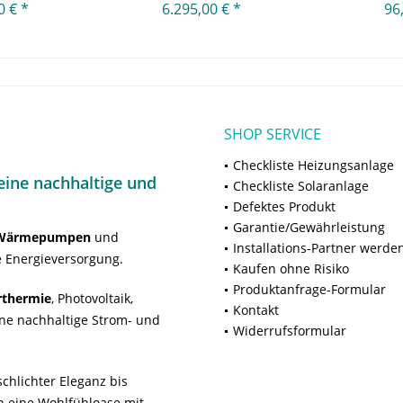
0 € *
6.295,00 € *
96
SHOP SERVICE
Checkliste Heizungsanlage
ine nachhaltige und
Checkliste Solaranlage
Defektes Produkt
Garantie/Gewährleistung
Wärmepumpen
und
Installations-Partner werde
 Energieversorgung.
Kaufen ohne Risiko
Produktanfrage-Formular
rthermie
, Photovoltaik,
Kontakt
ne nachhaltige Strom- und
Widerrufsformular
chlichter Eleganz bis
n eine Wohlfühloase mit