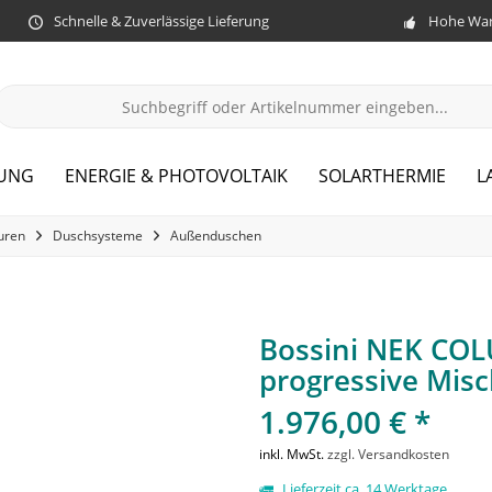
Schnelle & Zuverlässige Lieferung
Hohe War
ZUNG
ENERGIE & PHOTOVOLTAIK
SOLARTHERMIE
L
uren
Duschsysteme
Außenduschen
Bossini NEK CO
progressive Mis
1.976,00 € *
inkl. MwSt.
zzgl. Versandkosten
Lieferzeit ca. 14 Werktage