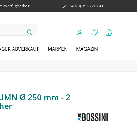
enverfügbarkeit
+49 (0) 3576 2155603
AGER ABVERKAUF
MARKEN
MAGAZIN
LUMN Ø 250 mm - 2
cher