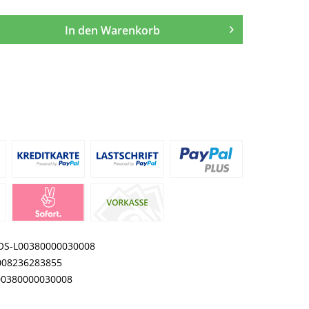
In den
Warenkorb
OS-L00380000030008
008236283855
00380000030008