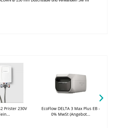
K COLUMN Ø 250 mm Duschsäule und verwandeln Sie Ihr
% TIPP!
2 Prister 230V
EcoFlow DELTA 3 Max Plus EB -
EcoFlow 
lein...
0% MwSt (Angebot...
– 10 