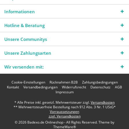
Informationen
Hotline & Beratung
Unsere Communitys
Unsere Zahlungsarten
Wir versenden mit:
Cookie-Einstellungen
Rücknahmen B2B
Zahlungsbedingungen
Kontakt
Versandbedingungen
Widerrufsrecht
Datenschutz
AGB
Impressum
* Alle Preise inkl. gesetzl. Mehrwertsteuer zzgl.
Versandkosten
** Mehrwertsteuerfreie Bestellung nach §12 Abs. 3 Nr. 1 UStG*
Vorraussetzungen
zzgl. Versandkosten
© 2026 Badexo.de Onlineshop - All Rights Reserved. Theme by
ThemeWare®