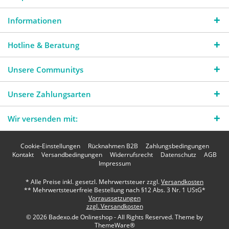
Informationen
Hotline & Beratung
Unsere Communitys
Unsere Zahlungsarten
Wir versenden mit:
Cookie-Einstellungen
Rücknahmen B2B
Zahlungsbedingungen
Kontakt
Versandbedingungen
Widerrufsrecht
Datenschutz
AGB
Impressum
* Alle Preise inkl. gesetzl. Mehrwertsteuer zzgl.
Versandkosten
** Mehrwertsteuerfreie Bestellung nach §12 Abs. 3 Nr. 1 UStG*
Vorraussetzungen
zzgl. Versandkosten
© 2026 Badexo.de Onlineshop - All Rights Reserved. Theme by
ThemeWare®