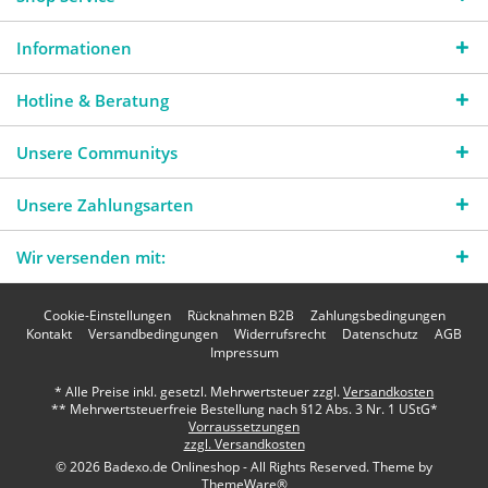
Informationen
Hotline & Beratung
Unsere Communitys
Unsere Zahlungsarten
Wir versenden mit:
Cookie-Einstellungen
Rücknahmen B2B
Zahlungsbedingungen
Kontakt
Versandbedingungen
Widerrufsrecht
Datenschutz
AGB
Impressum
* Alle Preise inkl. gesetzl. Mehrwertsteuer zzgl.
Versandkosten
** Mehrwertsteuerfreie Bestellung nach §12 Abs. 3 Nr. 1 UStG*
Vorraussetzungen
zzgl. Versandkosten
© 2026 Badexo.de Onlineshop - All Rights Reserved. Theme by
ThemeWare®