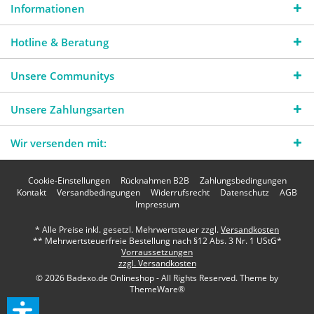
Informationen
Hotline & Beratung
Unsere Communitys
Unsere Zahlungsarten
Wir versenden mit:
Cookie-Einstellungen
Rücknahmen B2B
Zahlungsbedingungen
Kontakt
Versandbedingungen
Widerrufsrecht
Datenschutz
AGB
Impressum
* Alle Preise inkl. gesetzl. Mehrwertsteuer zzgl.
Versandkosten
** Mehrwertsteuerfreie Bestellung nach §12 Abs. 3 Nr. 1 UStG*
Vorraussetzungen
zzgl. Versandkosten
© 2026 Badexo.de Onlineshop - All Rights Reserved. Theme by
ThemeWare®